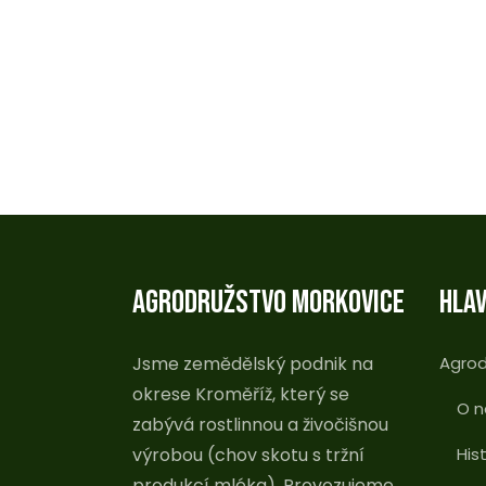
AGRODRUŽSTVO MORKOVICE
HLAV
Jsme zemědělský podnik na
Agrod
okrese Kroměříž, který se
O n
zabývá rostlinnou a živočišnou
výrobou (chov skotu s tržní
His
produkcí mléka). Provozujeme