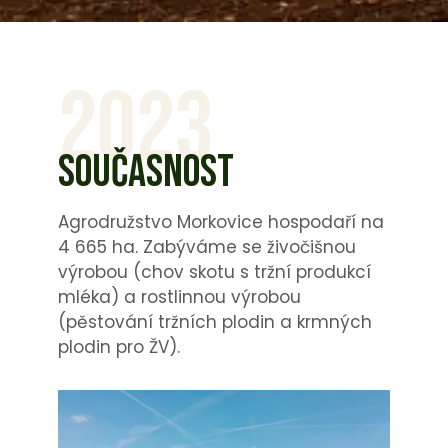
2023
SOUČASNOST
Agrodružstvo Morkovice hospodaří na
4 665 ha. Zabýváme se živočišnou
výrobou (chov skotu s tržní produkcí
mléka) a rostlinnou výrobou
(pěstování tržních plodin a krmných
plodin pro ŽV).