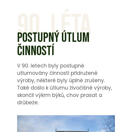
90. LÉTA
POSTUPNÝ ÚTLUM
ČINNOSTÍ
V 90. letech byly postupně
utlumovány činnosti přidružené
výroby, některé byly úplně zrušeny.
Také došlo k útlumu živočišné výroby,
skončil výkrm býků, chov prasat a
drůbeže.