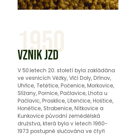
1950
VZNIK JZD
V 50.letech 20. století byla zakládána
ve vesnicích Věžky, Vlčí Doly, Dřínov,
Uhřice, Tetětice, Počenice, Morkovice,
Slížany, Pornice, Pačlavice, Lhota u
Pačlavic, Prasklice, Litenčice, Hoštice,
Honětice, Strabenice, Nítkovice a
Kunkovice původní zemědělská
družstva, která byla v letech 1960-
1973 postupně slučována ve čtyři