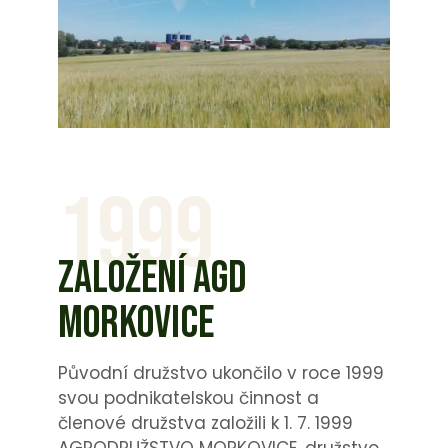
1999
ZALOŽENÍ AGD
MORKOVICE
Původní družstvo ukončilo v roce 1999
svou podnikatelskou činnost a
členové družstva založili k 1. 7. 1999
AGRODRUŽSTVO MORKOVICE, družstvo,